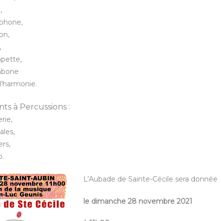
,
phone,
on,
,
pette,
mbone
d’harmonie.
ts à Percussions :
rie,
ales,
ers,
o.
L’Aubade de Sainte-Cécile sera donnée
le dimanche 28 novembre 2021