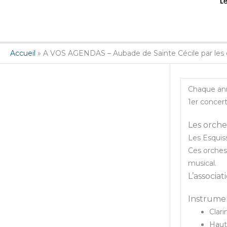
L
Accueil
»
A VOS AGENDAS – Aubade de Sainte Cécile par les 
Chaque an
1er concer
Les orche
Les Esquiss
Ces orches
musical.
L’associa
Instrumen
Clari
Haut