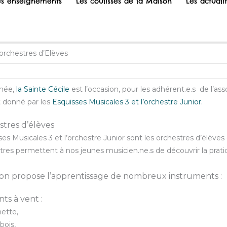
es enseignements
Les coulisses de la Maison
Les actuali
orchestres d’Elèves
née,
la Sainte Cécile
est l’occasion, pour les adhérent.e.s de l’as
t donné par les
Esquisses Musicales 3 et l’orchestre Junior.
stres d’élèves
es Musicales 3 et l’orchestre Junior sont les orchestres d’élèves d
tres permettent à nos jeunes musicien.ne.s de découvrir la prati
tion propose l’apprentissage de nombreux instruments :
ts à vent :
nette,
bois,