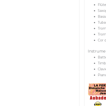
Flûte
Saxo
Bass
Tuba
Trom
Tro
Cor 
Instrumen
Batte
Timb
Clavi
Pian