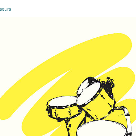
seurs