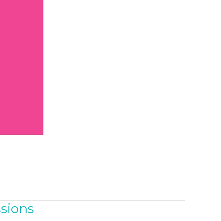
ssions