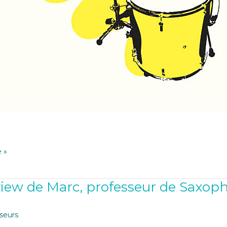
e »
view de Marc, professeur de Saxop
s
seurs