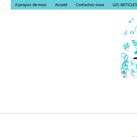
Aller
A propos de nous
Accueil
Contactez-nous
LES ARTICLE
au
contenu